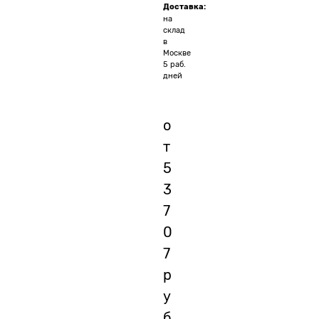
Доставка:
на
склад
в
Москве
5 раб.
дней
о
т
5
3
7
0
7
р
у
б