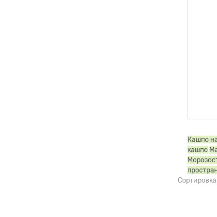
Кашпо н
кашпо
Ма
Морозос
простра
Сортировка