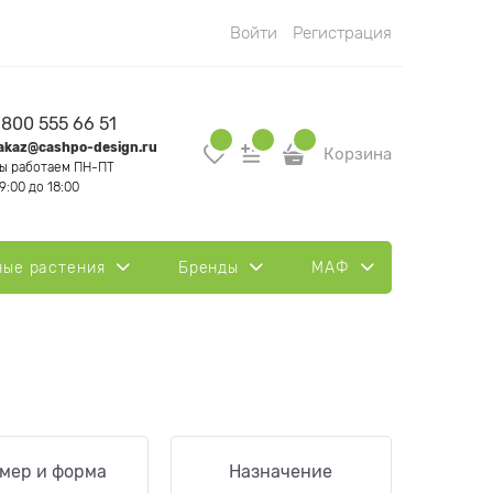
Войти
Регистрация
 800 555 66 51
akaz@cashpo-design.ru
Корзина
ы работаем ПН-ПТ
 9:00 до 18:00
ные растения
Бренды
МАФ
Светящи
мер и форма
Назначение