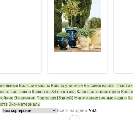
апольные
Большие кашпо
Кашпо уличные
Высокие кашпо
Пластик
ленькие кашпо
Кашпо из 3d пластика
Кашпо из полистоуна
Кашпо
тойкие
В наличии
Под заказ (5 дней)
Минималистичные кашпо
Ка
нств
Эко-материалы
:
Всего найдено:
983