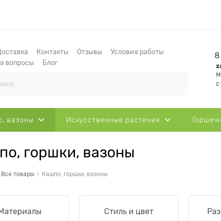
Доставка
Контакты
Отзывы
Условия работы
8
на вопросы
Блог
z
М
с
, вазоны
Искусственные растения
Горшеч
по, горшки, вазоны
Все товары
Кашпо, горшки, вазоны
Материалы
Стиль и цвет
Раз