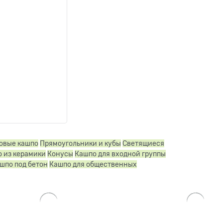
овые кашпо
Прямоугольники и кубы
Светящиеся
 из керамики
Конусы
Кашпо для входной группы
шпо под бетон
Кашпо для общественных