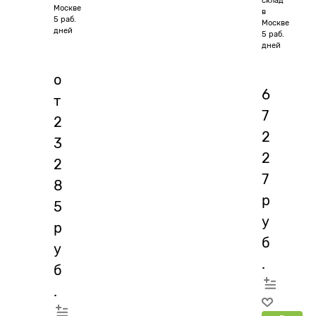
Москве
в
5 раб.
Москве
дней
5 раб.
дней
о
6
т
7
2
2
3
2
2
7
8
р
5
у
р
б
у
.
б
.