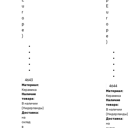
E
p
u
E
r
u
o
r
p
o
e
p
)
e
)
4643
Материал:
4644
Керамика
Материал:
Наличие
Керамика
товара:
Наличие
В наличии
товара:
(Нидерланды)
В наличии
Доставка:
(Нидерланды)
на
Доставка:
склад
на
в
склад