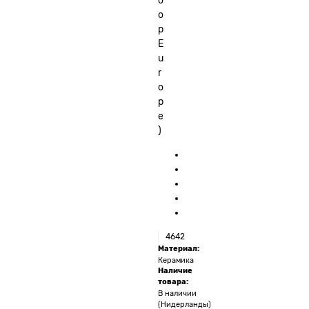
o
o
p
E
u
r
o
p
e
)
4642
Материал:
Керамика
Наличие
товара:
В наличии
(Нидерланды)